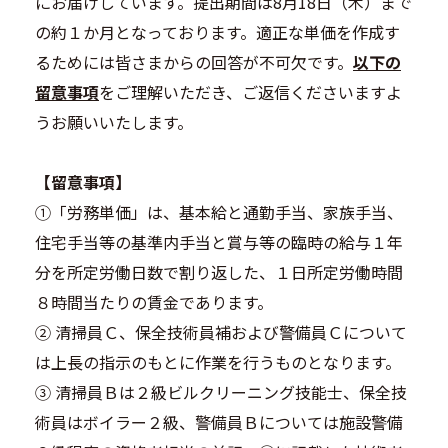
にお届けしています。提出期間は8月18日（木）まで
の約１か月となっております。適正な単価を作成す
るためには皆さまからの回答が不可欠です。
以下の
留意事項
をご理解いただき、ご返信くださいますよ
うお願いいたします。
【留意事項】
①「労務単価」は、基本給と通勤手当、家族手当、
住宅手当等の基準内手当と賞与等の臨時の給与１年
分を所定労働日数で割り返した、１日所定労働時間
８時間当たりの賃金であります。
② 清掃員Ｃ、保全技術員補および警備員Ｃについて
は上長の指示のもとに作業を行うものとなります。
③ 清掃員Ｂは２級ビルクリーニング技能士、保全技
術員はボイラー２級、警備員Ｂについては施設警備