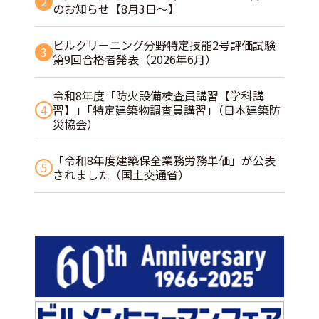
2
のお知らせ【8月3日～】
ビルクリーニング分野特定技能2号評価試験
3
第9回合格者発表（2026年6月）
令和8年度「防火設備検査員講習【学科講
4
習】」｢特定建築物調査員講習｣（日本建築防
災協会）
「令和8年度建築保全業務労務単価」が公表
5
されました（国土交通省）