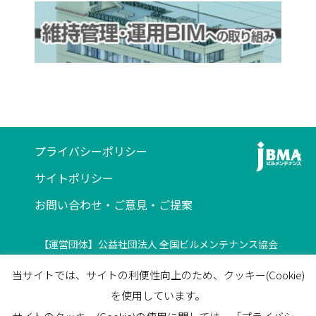
プライバシーポリシー
サイトポリシー
お問い合わせ・ご意見・ご提案
【運営団体】公益社団法人 全国ビルメンテナンス協会
〒116-0013 東京都荒川区西日暮里5-12-5
当サイトでは、サイトの利便性向上のため、クッキー(Cookie)
ビルメンテナンス会館5F
を使用しています。
TEL
03-3805-7560
/
FAX
03-3805-7561