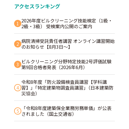
アクセスランキング
2026年度ビルクリーニング技能検定（1級・
1
2級・3級） 受検案内公開のご案内
病院清掃受託責任者講習 オンライン講習開始
2
のお知らせ【8月3日～】
ビルクリーニング分野特定技能2号評価試験
3
第9回合格者発表（2026年6月）
令和8年度「防火設備検査員講習【学科講
4
習】」｢特定建築物調査員講習｣（日本建築防
災協会）
「令和8年度建築保全業務労務単価」が公表
5
されました（国土交通省）