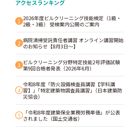
アクセスランキング
2026年度ビルクリーニング技能検定（1級・
1
2級・3級） 受検案内公開のご案内
病院清掃受託責任者講習 オンライン講習開始
2
のお知らせ【8月3日～】
ビルクリーニング分野特定技能2号評価試験
3
第9回合格者発表（2026年6月）
令和8年度「防火設備検査員講習【学科講
4
習】」｢特定建築物調査員講習｣（日本建築防
災協会）
「令和8年度建築保全業務労務単価」が公表
5
されました（国土交通省）