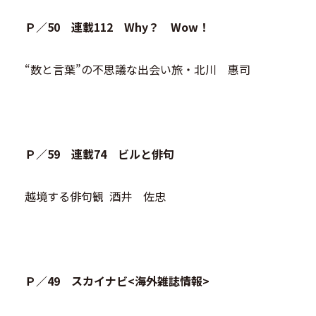
Ｐ／50 連載112 Why？ Wow！
“数と言葉”の不思議な出会い旅・北川 惠司
Ｐ／59 連載74 ビルと俳句
越境する俳句観 酒井 佐忠
Ｐ／49 スカイナビ<海外雑誌情報>