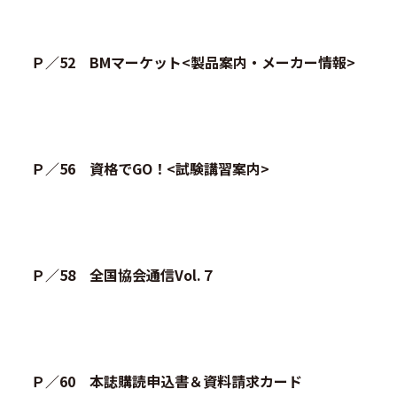
Ｐ／52 BMマーケット<製品案内・メーカー情報>
Ｐ／56 資格でGO！<試験講習案内>
Ｐ／58 全国協会通信Vol.７
Ｐ／60 本誌購読申込書＆資料請求カード