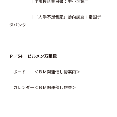
｜小規模企業白書：中小企業庁
｜「人手不足倒産」動向調査：帝国デー
タバンク
Ｐ／54 ビルメン万華鏡
ボード ＜ＢＭ関連催し物案内＞
カレンダー＜ＢＭ関連催し物暦＞