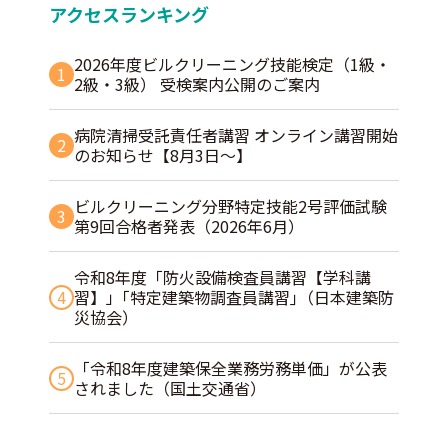
アクセスランキング
2026年度ビルクリーニング技能検定（1級・
1
2級・3級） 受検案内公開のご案内
病院清掃受託責任者講習 オンライン講習開始
2
のお知らせ【8月3日～】
ビルクリーニング分野特定技能2号評価試験
3
第9回合格者発表（2026年6月）
令和8年度「防火設備検査員講習【学科講
4
習】」｢特定建築物調査員講習｣（日本建築防
災協会）
「令和8年度建築保全業務労務単価」が公表
5
されました（国土交通省）