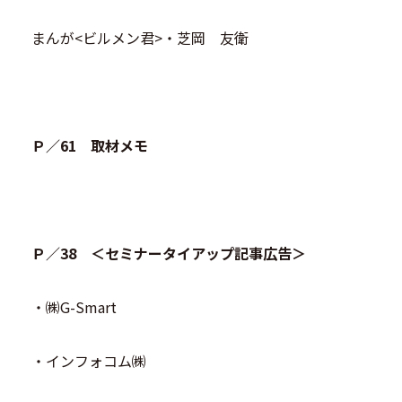
まんが<ビルメン君>・芝岡 友衛
Ｐ／61 取材メモ
Ｐ／38 ＜セミナータイアップ記事広告＞
・㈱G-Smart
・インフォコム㈱