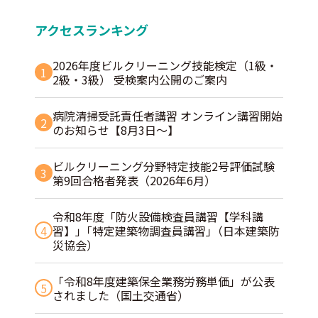
アクセスランキング
2026年度ビルクリーニング技能検定（1級・
1
2級・3級） 受検案内公開のご案内
病院清掃受託責任者講習 オンライン講習開始
2
のお知らせ【8月3日～】
ビルクリーニング分野特定技能2号評価試験
3
第9回合格者発表（2026年6月）
令和8年度「防火設備検査員講習【学科講
4
習】」｢特定建築物調査員講習｣（日本建築防
災協会）
「令和8年度建築保全業務労務単価」が公表
5
されました（国土交通省）