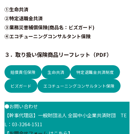
①生命共済​
②特定退職金共済​
③業務災害補償保険(商品名：ビズガード)​
④エコチューニングコンサルタント保険​
３．取り扱い保険商品リーフレット（PDF）​
賠償責任保険​
生命共済​​
特定退職金共済制度​
ビズガード​
エコチューニングコンサルタント保険​
●お問い合わせ
【幹事代理店】一般財団法人 全国中小企業共済財団 TE
L：03-3264-1511
【
お問合せフォーム
はこちら】