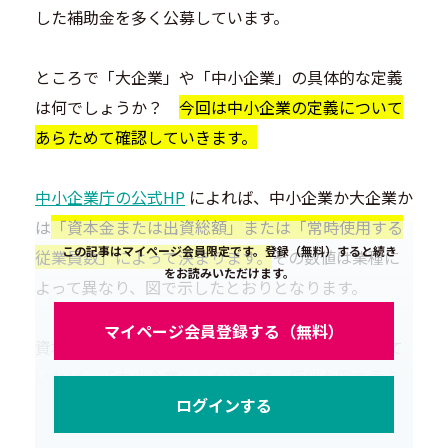
した補助金を多く公募しています。
ところで「大企業」や「中小企業」の具体的な定義
は何でしょうか？
今回は中小企業の定義について
あらためて確認していきます。
中小企業庁の公式HP
によれば、中小企業か大企業か
は
「資本金または出資総額」または「常時使用する
この記事はマイページ会員限定です。登録（無料）すると続き
従業員数」によって決まります。
その数値は業種に
をお読みいただけます。
よって異なり、図で示したとおりとなります。
マイページ会員登録する（無料）
資本金または従業員数のどちらかが条件を満たして
いれば、「中小企業」となります。極端な例で言う
ログインする
と、「資本金1,000億円、従業員数50人の製造業」で
も「中小企業」と見做されることになります。