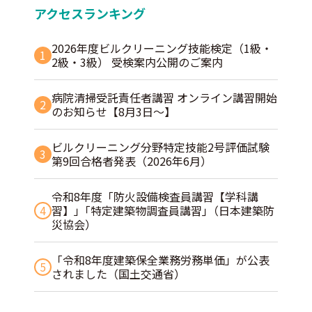
アクセスランキング
2026年度ビルクリーニング技能検定（1級・
1
2級・3級） 受検案内公開のご案内
病院清掃受託責任者講習 オンライン講習開始
2
のお知らせ【8月3日～】
ビルクリーニング分野特定技能2号評価試験
3
第9回合格者発表（2026年6月）
令和8年度「防火設備検査員講習【学科講
4
習】」｢特定建築物調査員講習｣（日本建築防
災協会）
「令和8年度建築保全業務労務単価」が公表
5
されました（国土交通省）