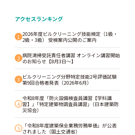
アクセスランキング
2026年度ビルクリーニング技能検定（1級・
1
2級・3級） 受検案内公開のご案内
病院清掃受託責任者講習 オンライン講習開始
2
のお知らせ【8月3日～】
ビルクリーニング分野特定技能2号評価試験
3
第9回合格者発表（2026年6月）
令和8年度「防火設備検査員講習【学科講
4
習】」｢特定建築物調査員講習｣（日本建築防
災協会）
「令和8年度建築保全業務労務単価」が公表
5
されました（国土交通省）