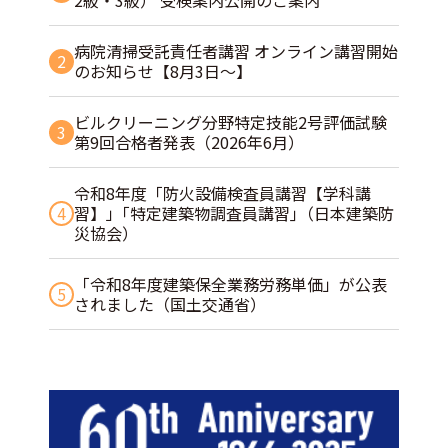
2級・3級） 受検案内公開のご案内
病院清掃受託責任者講習 オンライン講習開始
2
のお知らせ【8月3日～】
ビルクリーニング分野特定技能2号評価試験
3
第9回合格者発表（2026年6月）
令和8年度「防火設備検査員講習【学科講
4
習】」｢特定建築物調査員講習｣（日本建築防
災協会）
「令和8年度建築保全業務労務単価」が公表
5
されました（国土交通省）