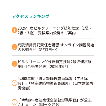
アクセスランキング
2026年度ビルクリーニング技能検定（1級・
1
2級・3級） 受検案内公開のご案内
病院清掃受託責任者講習 オンライン講習開始
2
のお知らせ【8月3日～】
ビルクリーニング分野特定技能2号評価試験
3
第9回合格者発表（2026年6月）
令和8年度「防火設備検査員講習【学科講
4
習】」｢特定建築物調査員講習｣（日本建築防
災協会）
「令和8年度建築保全業務労務単価」が公表
5
されました（国土交通省）