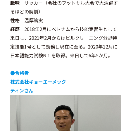
趣味
サッカー（会社のフットサル大会で大活躍す
るほどの腕前）
性格
温厚篤実
経歴
2018年2月にベトナムから技能実習生として
来日し、2021年2月からはビルクリーニング分野特
定技能1号として勤務し現在に至る。2020年12月に
日本語能力試験N１を取得。来日して6年5か月。
●合格者
株式会社キョーエーメック
ティンさん