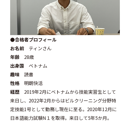
●合格者プロフィール
お名前
ティンさん
年齢
28歳
出身国
ベトナム
趣味
読書
性格
明朗快活
経歴
2019年2月にベトナムから技能実習生として
来日し、2022年2月からはビルクリーニング分野特
定技能1号として勤務し現在に至る。2020年12月に
日本語能力試験N１を取得。来日して5年5か月。