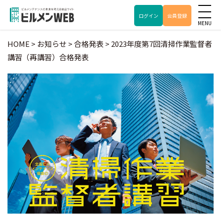
ログイン
会員登録
HOME
>
お知らせ
>
合格発表
>
2023年度第7回清掃作業監督者
講習（再講習）合格発表