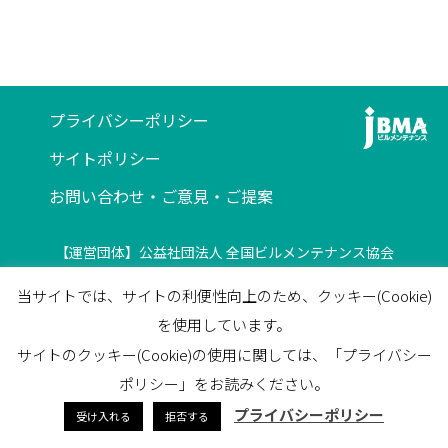
プライバシーポリシー
サイトポリシー
お問い合わせ・ご意見・ご提案
【運営団体】公益社団法人 全国ビルメンテナンス協会
〒116-0013 東京都荒川区西日暮里5-12-5
当サイトでは、サイトの利便性向上のため、クッキー(Cookie)
ビルメンテナンス会館5F
を使用しています。
TEL
03-3805-7560
/
FAX
03-3805-7561
サイトのクッキー(Cookie)の使用に関しては、「プライバシー
facebook
ポリシー」をお読みください。
プライバシーポリシー
受け入れる
拒否する
© 2023 JapanBuildingMaintenanceAssociation All Rights Reserved.