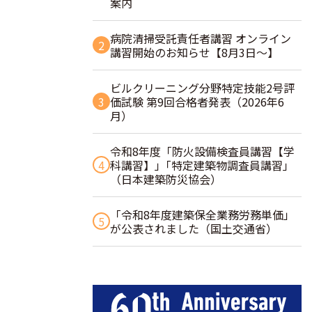
案内
病院清掃受託責任者講習 オンライン
2
講習開始のお知らせ【8月3日～】
ビルクリーニング分野特定技能2号評
3
価試験 第9回合格者発表（2026年6
月）
令和8年度「防火設備検査員講習【学
4
科講習】」｢特定建築物調査員講習｣
（日本建築防災協会）
「令和8年度建築保全業務労務単価」
5
が公表されました（国土交通省）