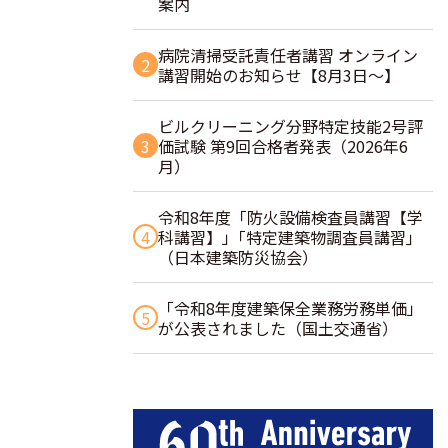
案内
病院清掃受託責任者講習 オンライン
2
講習開始のお知らせ【8月3日～】
ビルクリーニング分野特定技能2号評
3
価試験 第9回合格者発表（2026年6
月）
令和8年度「防火設備検査員講習【学
4
科講習】」｢特定建築物調査員講習｣
（日本建築防災協会）
「令和8年度建築保全業務労務単価」
5
が公表されました（国土交通省）