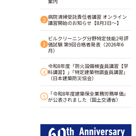
案内
病院清掃受託責任者講習 オンライン
2
講習開始のお知らせ【8月3日～】
ビルクリーニング分野特定技能2号評
3
価試験 第9回合格者発表（2026年6
月）
令和8年度「防火設備検査員講習【学
4
科講習】」｢特定建築物調査員講習｣
（日本建築防災協会）
「令和8年度建築保全業務労務単価」
5
が公表されました（国土交通省）