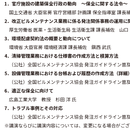
1．官庁施設の建築保全行政の動向 ～保全に関する法令～
国土交通省 大臣官房 官庁営繕部 計画課 保全指導室 課長
2．改正ビルメンテナンス業務に係る発注関係事務の運用に
厚生労働省 医薬・生活衛生局 生活衛生課 課長補佐 山口
3．環境配慮契約法の概要と動向について
環境省 大臣官房 環境経済課 課長補佐 鎭西 武氏
4．清掃管理業務における仕様書の作成方法と積算方法
（公社）全国ビルメンテナンス協会 発注ガイドライン普及
5．設備管理業務における台帳および履歴の作成方法（詳細
（公社）全国ビルメンテナンス協会 発注ガイドライン普及
6．適正な保全に向けて
広島工業大学 教授 杉田 洋 氏
7．トラブル事例とその対応
（公社）全国ビルメンテナンス協会 発注ガイドライン普及
※講演ならびに講演内容については、変更になる場合がござ