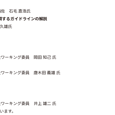
補佐 石毛 嘉浩氏
関するガイドラインの解説
 久雄氏
ワーキング委員 岡田 知己 氏
）
ワーキング委員 唐木田 義雄 氏
ワーキング委員 井上 雄二 氏
います。