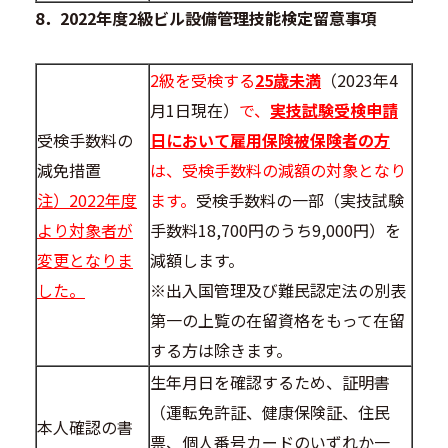
8．2022年度2級ビル設備管理技能検定留意事項
2級を受検する
25歳未満
（2023年4
月1日現在）
で、
実技試験受検申請
受検手数料の
日において雇用保険被保険者の方
減免措置
は、受検手数料の減額の対象となり
注）2022年度
ます。
受検手数料の一部（実技試験
より対象者が
手数料18,700円のうち9,000円）を
変更となりま
減額します。
した。
※出入国管理及び難民認定法の別表
第一の上覧の在留資格をもって在留
する方は除きます。
生年月日を確認するため、証明書
（運転免許証、健康保険証、住民
本人確認の書
票、個人番号カードのいずれか一