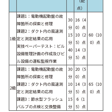
（配
点）
課題1：電動機起動盤の故
30
16（4
障箇所の探索と修理
分
0）点
課題2：ダクト内の風速測
15
10（2
60（10
1級
定と測定結果の応用
分
5）点
0）点
実技ペーパーテスト：ビル
40
14（3
設備管理計画の作成及びビ
分
5）点
ル設備の運転監視作業
課題1：電動機起動盤の故
30
20（5
障箇所の探索と修理
分
0）点
課題2：ダクト内の風速測
10
14（3
65（10
2級
定と測定結果の応用
分
5）点
0）点
課題3：節水型フラッシュ
15
6（1
バルブの点検と交換整備
分
5）点