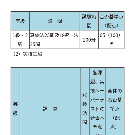
試験時
合否基準点
等級
設 問
間
（配点）
1級・2
真偽法25問及び択一法
65（100）
100分
級
25問
点
（2）実技試験
各課
題、実
技ペー
全体の
試
パーテ
合否基
等
験
課 題
ストの
準点
級
時
合否基
（配
間
準点
点）