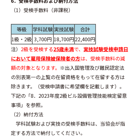
6．受検手数料および納付方法
（1）受検手数料（非課税）
等級
学科試験
実技試験
合計
1級・2級
3,700円
18,700円
22,400円
注）
2級を受検する
25歳未満
で、
実技試験受検申請日
において雇用保険被保険者の方
は、受検手数料の減
額の対象となります。
※出入国管理及び難民認定法
の別表第一の上覧の在留資格をもって在留する方は
除きます。（受検申請書に希望欄を記載します）。
下記の「8．2023年度2級ビル設備管理技能検定留意
事項」を参照。
（2）納付方法
学科試験および実技の受検手数料は、当協会が指
定する方法で納付してください。