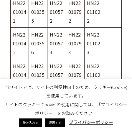
HN22
HN22
HN22
HN22
HN22
01014
01035
01057
01079
01102
1
5
2
2
2
HN22
HN22
HN22
HN22
HN22
01014
01035
01057
01079
01102
2
6
3
3
3
HN22
HN22
HN22
HN22
HN22
01014
01035
01057
01079
01102
3
7
4
4
4
当サイトでは、サイトの利便性向上のため、クッキー(Cookie)
を使用しています。
HN22
HN22
HN22
HN22
HN22
サイトのクッキー(Cookie)の使用に関しては、「プライバシー
01014
01035
01057
01079
01102
ポリシー」をお読みください。
4
8
5
5
5
プライバシーポリシー
受け入れる
拒否する
HN22
HN22
HN22
HN22
HN22