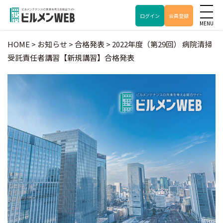
ログイン
会員登録
HOME
>
お知らせ
>
合格発表
>
2022年度（第29回） 病院清掃
受託責任者講習【新規講習】合格発表