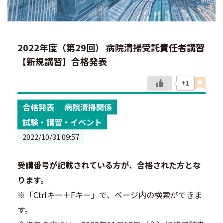
2022年度（第29回） 病院清掃受託責任者講習
【新規講習】合格発表
+1
合格発表
病院清掃関係
試験・講習・イベント
2022/10/31 09:57
受講番号が記載されている方が、合格された方とな
ります。
※「Ctrlキー＋Fキー」で、ページ内の検索ができま
す。