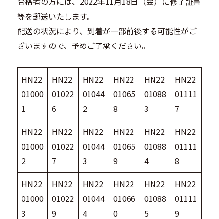
合格者の方には、2022年11月18日（金）に修了証書
等を郵送いたします。
配送の状況により、到着が一部前後する可能性がご
ざいますので、予めご了承ください。
HN22
HN22
HN22
HN22
HN22
HN22
01000
01022
01044
01065
01088
01111
1
6
2
8
3
7
HN22
HN22
HN22
HN22
HN22
HN22
01000
01022
01044
01065
01088
01111
2
7
3
9
4
8
HN22
HN22
HN22
HN22
HN22
HN22
01000
01022
01044
01066
01088
01111
3
9
4
0
5
9