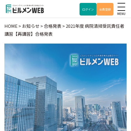
ログイン
会員登録
HOME
>
お知らせ
>
合格発表
>
2021年度 病院清掃受託責任者
講習【再講習】合格発表