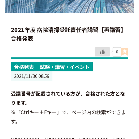
2021年度 病院清掃受託責任者講習【再講習】
合格発表
0
合格発表
試験・講習・イベント
2021/11/30 08:59
受講番号が記載されている方が、合格された方とな
ります。
※「Ctrlキー＋Fキー」で、ページ内の検索ができま
す。