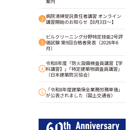
案内
病院清掃受託責任者講習 オンライン
2
講習開始のお知らせ【8月3日～】
ビルクリーニング分野特定技能2号評
3
価試験 第9回合格者発表（2026年6
月）
令和8年度「防火設備検査員講習【学
4
科講習】」｢特定建築物調査員講習｣
（日本建築防災協会）
「令和8年度建築保全業務労務単価」
5
が公表されました（国土交通省）