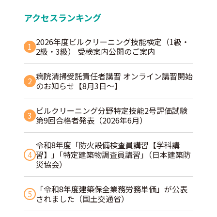
アクセスランキング
2026年度ビルクリーニング技能検定（1級・
1
2級・3級） 受検案内公開のご案内
病院清掃受託責任者講習 オンライン講習開始
2
のお知らせ【8月3日～】
ビルクリーニング分野特定技能2号評価試験
3
第9回合格者発表（2026年6月）
令和8年度「防火設備検査員講習【学科講
4
習】」｢特定建築物調査員講習｣（日本建築防
災協会）
「令和8年度建築保全業務労務単価」が公表
5
されました（国土交通省）