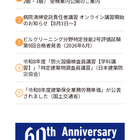
2級・3級） 受検案内公開のご案内
病院清掃受託責任者講習 オンライン講習開始
2
のお知らせ【8月3日～】
ビルクリーニング分野特定技能2号評価試験
3
第9回合格者発表（2026年6月）
令和8年度「防火設備検査員講習【学科講
4
習】」｢特定建築物調査員講習｣（日本建築防
災協会）
「令和8年度建築保全業務労務単価」が公表
5
されました（国土交通省）