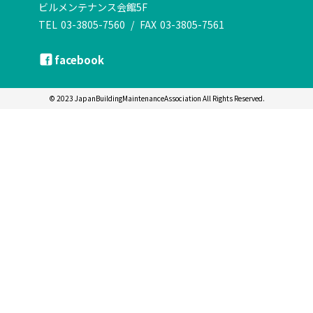
ビルメンテナンス会館5F
TEL
03-3805-7560
/
FAX
03-3805-7561
facebook
© 2023 JapanBuildingMaintenanceAssociation All Rights Reserved.