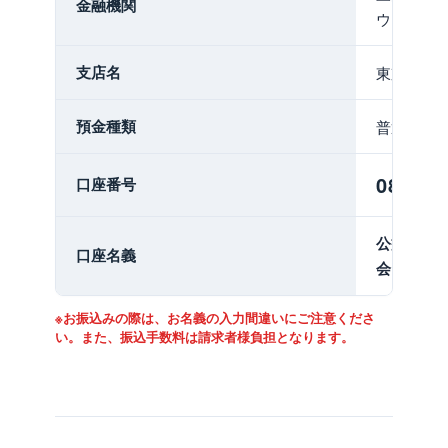
金融機関
ウ）
支店名
東京公務
預金種類
普通
089756
口座番号
公益社団
口座名義
会
※お振込みの際は、お名義の入力間違いにご注意くださ
い。また、振込手数料は請求者様負担となります。