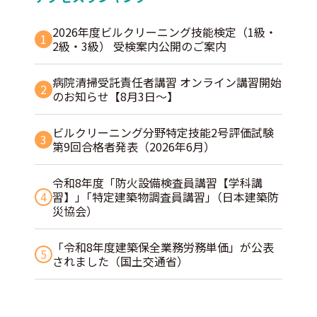
2026年度ビルクリーニング技能検定（1級・
1
2級・3級） 受検案内公開のご案内
病院清掃受託責任者講習 オンライン講習開始
2
のお知らせ【8月3日～】
ビルクリーニング分野特定技能2号評価試験
3
第9回合格者発表（2026年6月）
令和8年度「防火設備検査員講習【学科講
4
習】」｢特定建築物調査員講習｣（日本建築防
災協会）
「令和8年度建築保全業務労務単価」が公表
5
されました（国土交通省）