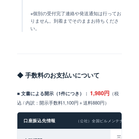
※個別の受付完了連絡や発送通知は行ってお
りません。到着までそのままお待ちくださ
い。
◆ 手数料のお支払いについて
1,980円
■
文書による開示（1件につき）：
（税
込 / 内訳：開示手数料1,100円＋送料880円）
口座振込先情報
（公社）全国ビルメンテナンス協会 登録番号
三井住友