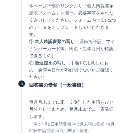
本ページ下部のリンクより「個人情報開示
請求フォーム」を開き、必要事項をもれな
く入力してください。フォーム内で次の2つ
のデータをアップロードしていただきま
す。
①
（運転免許証、マイ
本人確認書類の写し
ナンバーカード等。氏名・生年月日が確認
できるもの）
②
（手順1で用意したも
振込控えの写し
の。金額や日付が不鮮明でないかご確認く
ださい）
3
回答書の受領（一般書留）
毎月月末までに正しく受理した申請をひと
月分としてまとめ、
に一斉発送
翌月末まで
します。
（例：4月2日申請受領 ➔ 5月末頃に発送 / 4月
25日申請受領 ➔ 5月末頃に発送）