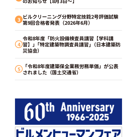
のお知らせ【8月3日～】
ビルクリーニング分野特定技能2号評価試験
3
第9回合格者発表（2026年6月）
令和8年度「防火設備検査員講習【学科講
4
習】」｢特定建築物調査員講習｣（日本建築防
災協会）
「令和8年度建築保全業務労務単価」が公表
5
されました（国土交通省）