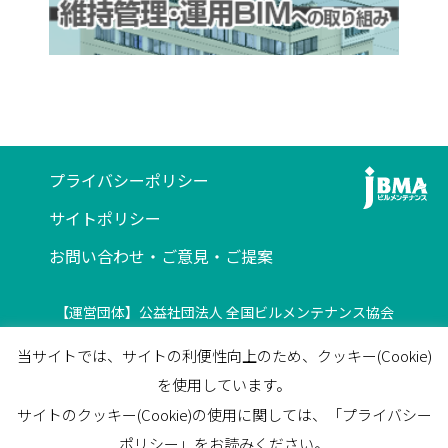
プライバシーポリシー
サイトポリシー
お問い合わせ・ご意見・ご提案
【運営団体】公益社団法人 全国ビルメンテナンス協会
〒116-0013 東京都荒川区西日暮里5-12-5
当サイトでは、サイトの利便性向上のため、クッキー(Cookie)
ビルメンテナンス会館5F
を使用しています。
TEL
03-3805-7560
/
FAX
03-3805-7561
サイトのクッキー(Cookie)の使用に関しては、「プライバシー
facebook
ポリシー」をお読みください。