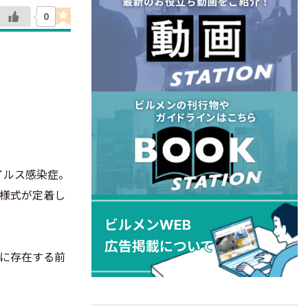
0
イルス感染症。
活様式が定着し
に存在する前