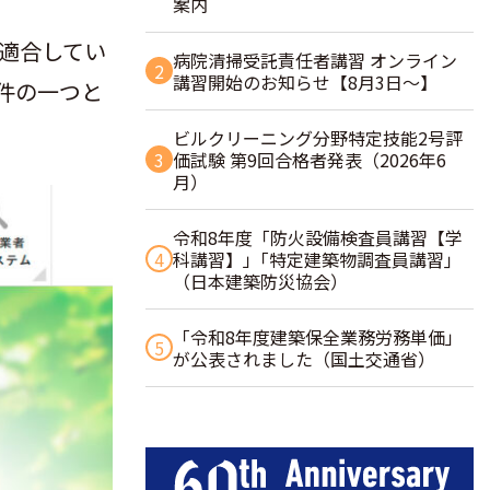
案内
適合してい
病院清掃受託責任者講習 オンライン
2
講習開始のお知らせ【8月3日～】
件の一つと
ビルクリーニング分野特定技能2号評
3
価試験 第9回合格者発表（2026年6
月）
令和8年度「防火設備検査員講習【学
4
科講習】」｢特定建築物調査員講習｣
（日本建築防災協会）
「令和8年度建築保全業務労務単価」
5
が公表されました（国土交通省）