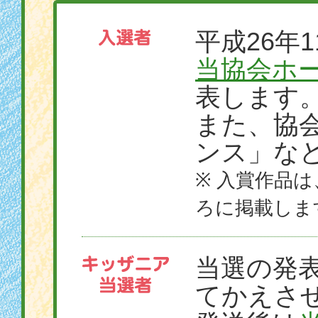
平成26年1
当協会ホ
表します
また、協
ンス」な
※ 入賞作品は
ろに掲載しま
当選の発
てかえさ