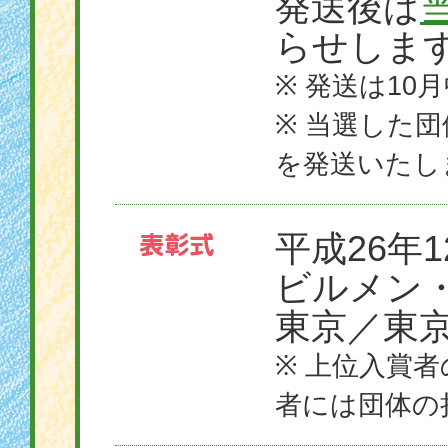
発送後は
らせしま
※ 発送は10
※ 当選した
を発送いたし
平成26年
ビルメン
東京／東
※ 上位入賞
者には団体の