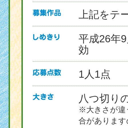
上記をテ
平成26年
効
1人1点
八つ切りの画
※大きさが違
合があります