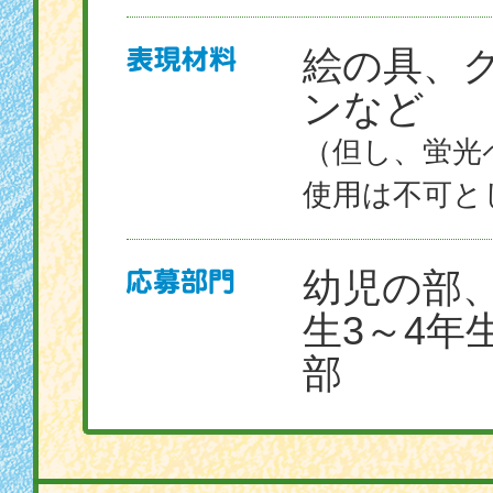
絵の具、
ンなど
（但し、蛍光
使用は不可と
幼児の部、
生3～4年
部