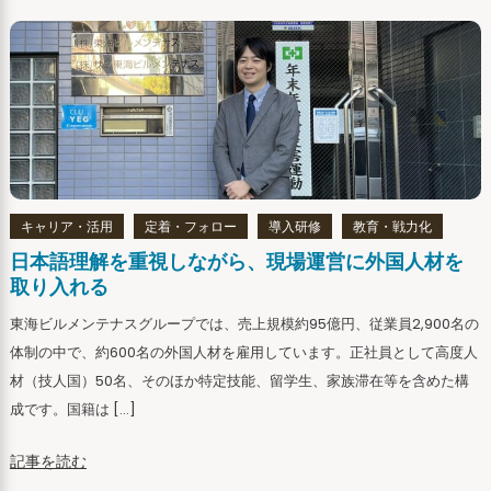
キャリア・活用
定着・フォロー
導入研修
教育・戦力化
日本語理解を重視しながら、現場運営に外国人材を
取り入れる
東海ビルメンテナスグループでは、売上規模約95億円、従業員2,900名の
体制の中で、約600名の外国人材を雇用しています。正社員として高度人
材（技人国）50名、そのほか特定技能、留学生、家族滞在等を含めた構
成です。国籍は […]
記事を読む