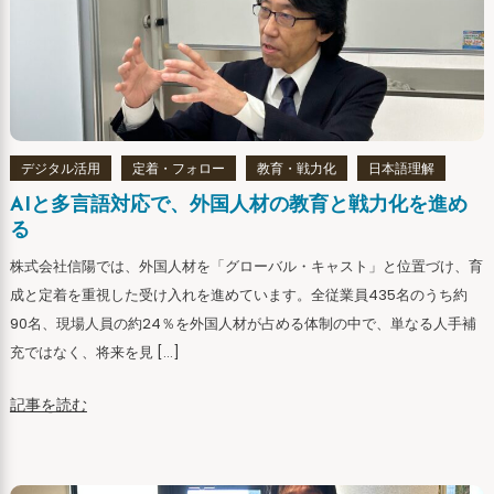
デジタル活用
定着・フォロー
教育・戦力化
日本語理解
AIと多言語対応で、外国人材の教育と戦力化を進め
る
株式会社信陽では、外国人材を「グローバル・キャスト」と位置づけ、育
成と定着を重視した受け入れを進めています。全従業員435名のうち約
90名、現場人員の約24％を外国人材が占める体制の中で、単なる人手補
充ではなく、将来を見 […]
記事を読む