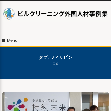
Skip
To
Content
Menu
タグ:
フィリピン
国籍