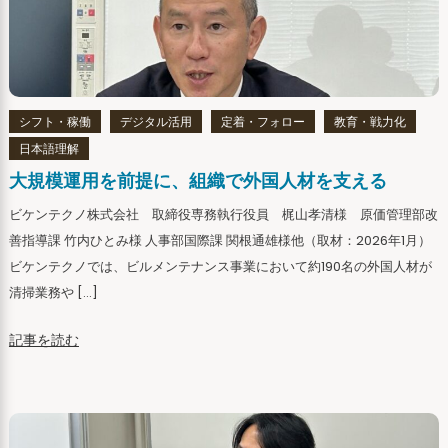
シフト・稼働
デジタル活用
定着・フォロー
教育・戦力化
日本語理解
大規模運用を前提に、組織で外国人材を支える
ビケンテクノ株式会社 取締役専務執行役員 梶山孝清様 原価管理部改
善指導課 竹内ひとみ様 人事部国際課 関根通雄様他（取材：2026年1月）
ビケンテクノでは、ビルメンテナンス事業において約190名の外国人材が
清掃業務や […]
記事を読む