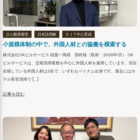
少人数密着型
日本語理解
ＯＪＴ中心育成
小規模体制の中で、外国人材との協働を模索する
株式会社OKビルサービス 稲葉一馬様 西村様（取材：2026年1月） OK
ビルサービスは、定期清掃業務を中心に外国人材を雇用しています。現在
在籍している外国人材は3名で、いずれもベトナム出身です。過去にはホ
テル客室清掃で […]
記事を読む