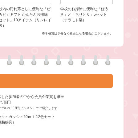
校内の汚れ落としに便利な「ピ
学校のお掃除に便利な「ほう
カピカギフト かんたんお掃除
き」と「ちりとり」5セット
セット」10アイテム（リンレイ
（テラモト製）
製）
※学校賞は予告なく変更になる場合がございます。
募した参加者の中から会員企業賞を贈呈
ド5百円
について「月刊ビルメン」でご紹介します
ク・ガッシュ20ｍｌ 12色セット
樹脂絵具）