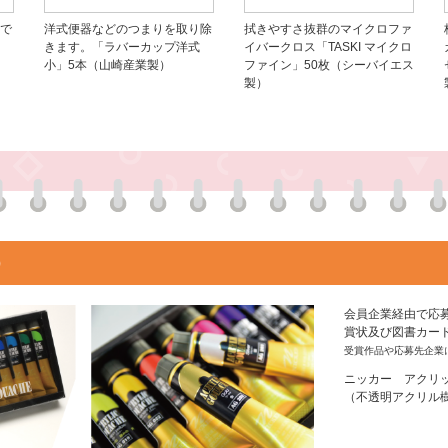
で
洋式便器などのつまりを取り除
拭きやすさ抜群のマイクロファ
きます。「ラバーカップ洋式
イバークロス「TASKI マイクロ
小」5本（山崎産業製）
ファイン」50枚（シーバイエス
製）
）
会員企業経由で応
賞状及び図書カー
受賞作品や応募先企業
ニッカー アクリッ
（不透明アクリル