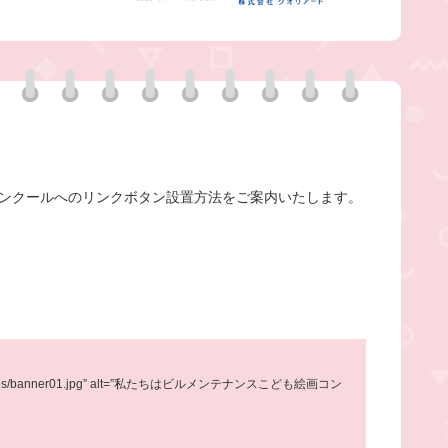
ンクールへのリンクボタン設置方法をご案内いたします。
/kyousan/images/banner01.jpg” alt=”私たちはビルメンテナンスこども絵画コン