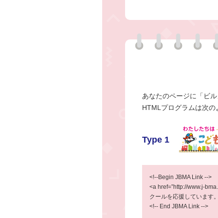
あなたのページに「ビル
HTMLプログラムは次
Type 1
<!--Begin JBMA Link -->
<a href=”http://www.j-
クールを応援しています。” bor
<!-- End JBMA Link -->