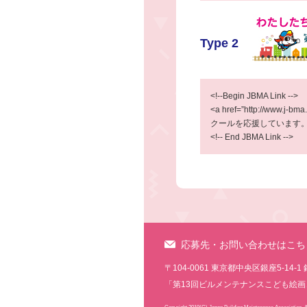
Type 2
<!--Begin JBMA Link -->
<a href=”http://www.j-
クールを応援しています。” bor
<!-- End JBMA Link -->
応募先・お問い合わせはこち
〒104-0061 東京都中央区銀座5-
「第13回ビルメンテナンスこども絵画コンク