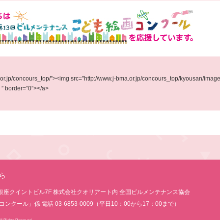
bma.or.jp/concours_top/”><img src=”http://www.j-bma.or.jp/concours_top
der=”0”></a>
ら
14-1 銀座クイントビル7F 株式会社クオリアート内 全国ビルメンテナンス協会
ール」係 電話 03-6853-0009（平日10：00から17：00まで）