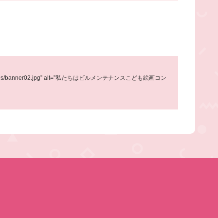
/kyousan/images/banner02.jpg” alt=”私たちはビルメンテナンスこども絵画コン