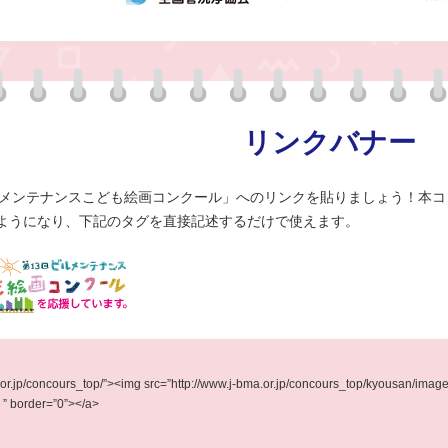
リンクバナー
メンテナンスこども絵画コンクール」へのリンクを貼りましょう！本コ
のようになり、下記のタグを直接記述するだけで使えます。
bma.or.jp/concours_top/”><img src=”http://www.j-bma.or.jp/concours_top
der=”0”></a>